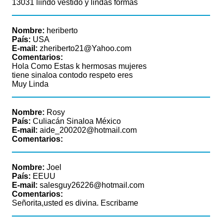
13031 liindo vestido y lindas formas
Nombre:
heriberto
País:
USA
E-mail:
zheriberto21@Yahoo.com
Comentarios:
Hola Como Estas k hermosas mujeres
tiene sinaloa contodo respeto eres
Muy Linda
Nombre:
Rosy
País:
Culiacán Sinaloa México
E-mail:
aide_200202@hotmail.com
Comentarios:
Nombre:
Joel
País:
EEUU
E-mail:
salesguy26226@hotmail.com
Comentarios:
Señorita,usted es divina. Escribame