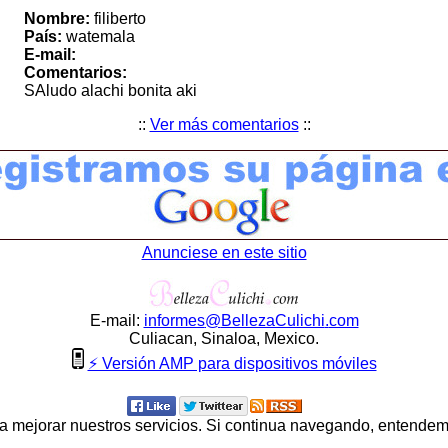
Nombre:
filiberto
País:
watemala
E-mail:
Comentarios:
SAludo alachi bonita aki
::
Ver más comentarios
::
Anunciese en este sitio
E-mail:
informes
@
BellezaCulichi
.
com
Culiacan, Sinaloa, Mexico.
⚡ Versión AMP para dispositivos móviles
ara mejorar nuestros servicios. Si continua navegando, entende