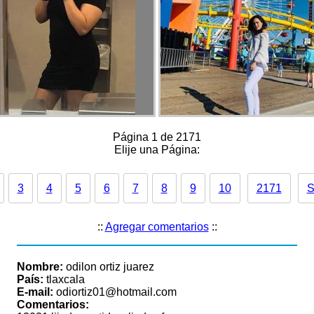
Página 1 de 2171
Elije una Página:
3
4
5
6
7
8
9
10
2171
S
::
Agregar comentarios
::
Nombre:
odilon ortiz juarez
País:
tlaxcala
E-mail:
odiortiz01@hotmail.com
Comentarios: