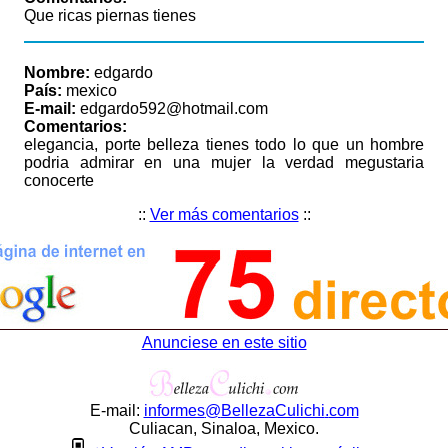
Que ricas piernas tienes
Nombre:
edgardo
País:
mexico
E-mail:
edgardo592@hotmail.com
Comentarios:
elegancia, porte belleza tienes todo lo que un hombre
podria admirar en una mujer la verdad megustaria
conocerte
::
Ver más comentarios
::
Anunciese en este sitio
E-mail:
informes
@
BellezaCulichi
.
com
Culiacan, Sinaloa, Mexico.