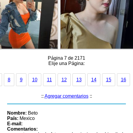
Página 7 de 2171
Elije una Página:
8
9
10
11
12
13
14
15
16
::
Agregar comentarios
::
Nombre:
Beto
País:
Mexico
E-mail:
Comentarios: