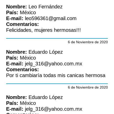
Nombre:
Leo Fernández
País:
México
E-mail:
leo596361@gmail.com
Comentarios:
Felicidades, mujeres hermosas!!!
6 de Noviembre de 2020
Nombre:
Eduardo López
País:
México
E-mail:
jelg_316@yahoo.com.mx
Comentarios:
Por ti cambiaría todas mis canicas hermosa
6 de Noviembre de 2020
Nombre:
Eduardo López
País:
México
E-mail:
jelg_316@yahoo.com.mx