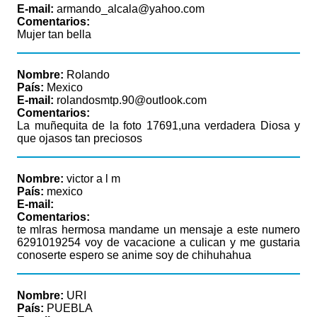
E-mail:
armando_alcala@yahoo.com
Comentarios:
Mujer tan bella
Nombre:
Rolando
País:
Mexico
E-mail:
rolandosmtp.90@outlook.com
Comentarios:
La muñequita de la foto 17691,una verdadera Diosa y
que ojasos tan preciosos
Nombre:
victor a l m
País:
mexico
E-mail:
Comentarios:
te mlras hermosa mandame un mensaje a este numero
6291019254 voy de vacacione a culican y me gustaria
conoserte espero se anime soy de chihuhahua
Nombre:
URI
País:
PUEBLA