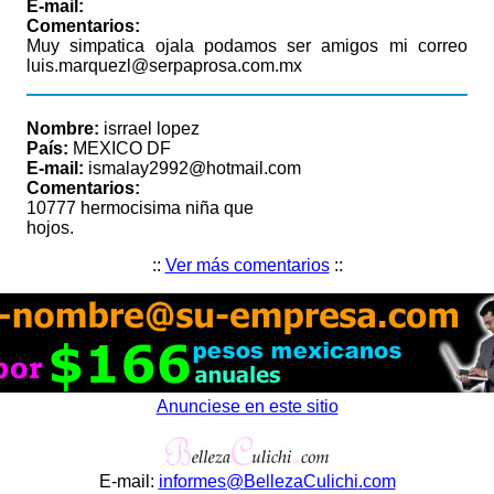
E-mail:
Comentarios:
Muy simpatica ojala podamos ser amigos mi correo
luis.marquezl@serpaprosa.com.mx
Nombre:
isrrael lopez
País:
MEXICO DF
E-mail:
ismalay2992@hotmail.com
Comentarios:
10777 hermocisima niña que
hojos.
::
Ver más comentarios
::
Anunciese en este sitio
E-mail:
informes
@
BellezaCulichi
.
com