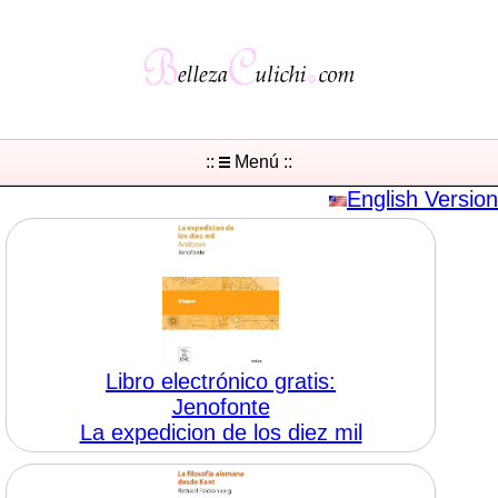
::
Menú ::
English Version
Libro electrónico gratis:
Jenofonte
La expedicion de los diez mil