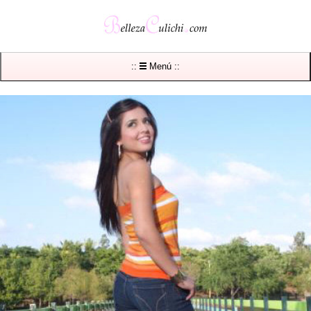
::
Menú ::