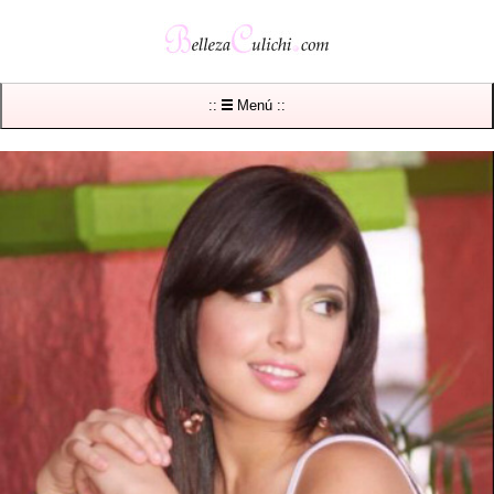
::
Menú ::