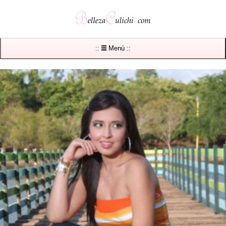
::
Menú ::