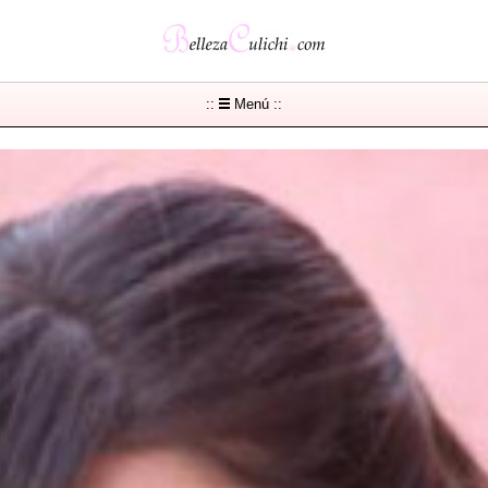
::
Menú ::