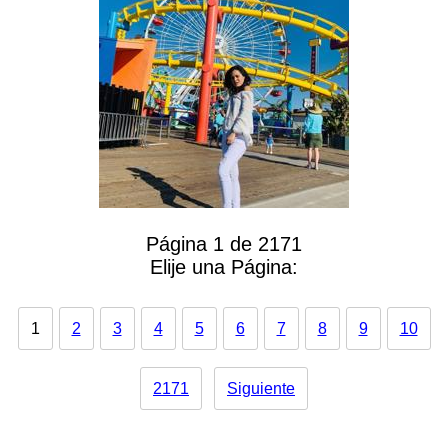
Página 1 de 2171
Elije una Página:
1
2
3
4
5
6
7
8
9
10
2171
Siguiente