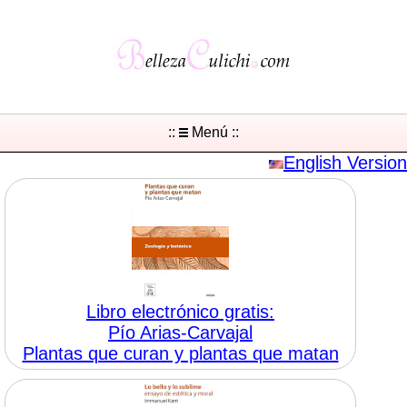
::
Menú ::
English Version
Libro electrónico gratis:
Pío Arias-Carvajal
Plantas que curan y plantas que matan