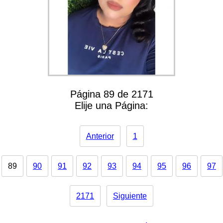
Página 89 de 2171
Elije una Página:
Anterior
1
89
90
91
92
93
94
95
96
97
2171
Siguiente