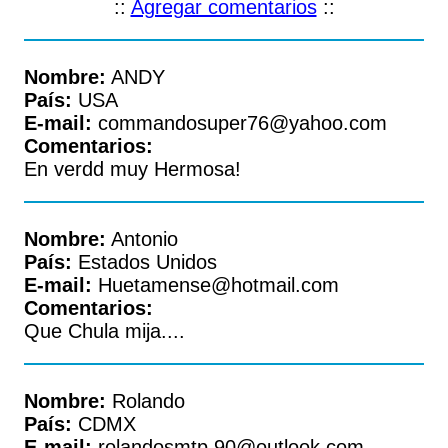
::
Agregar comentarios
::
Nombre:
ANDY
País:
USA
E-mail:
commandosuper76@yahoo.com
Comentarios:
En verdd muy Hermosa!
Nombre:
Antonio
País:
Estados Unidos
E-mail:
Huetamense@hotmail.com
Comentarios:
Que Chula mija....
Nombre:
Rolando
País:
CDMX
E-mail:
rolandosmtp.90@outlook.com