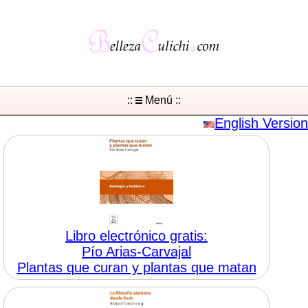
::
Menú ::
English Version
Libro electrónico gratis:
Pío Arias-Carvajal
Plantas que curan y plantas que matan