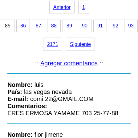
Anterior
1
85
86
87
88
89
90
91
92
93
2171
Siguiente
::
Agregar comentarios
::
Nombre:
luis
País:
las vegas nevada
E-mail:
comi.22@GMAIL.COM
Comentarios:
ERES ERMOSA YAMAME 703 25-77-88
Nombre:
flor jimene