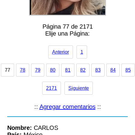
Página 77 de 2171
Elije una Página:
Anterior
1
77
78
79
80
81
82
83
84
85
2171
Siguiente
::
Agregar comentarios
::
Nombre:
CARLOS
País:
México