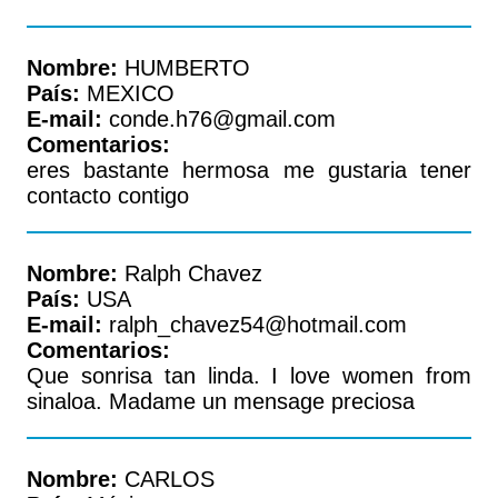
Nombre:
HUMBERTO
País:
MEXICO
E-mail:
conde.h76@gmail.com
Comentarios:
eres bastante hermosa me gustaria tener
contacto contigo
Nombre:
Ralph Chavez
País:
USA
E-mail:
ralph_chavez54@hotmail.com
Comentarios:
Que sonrisa tan linda. I love women from
sinaloa. Madame un mensage preciosa
Nombre:
CARLOS