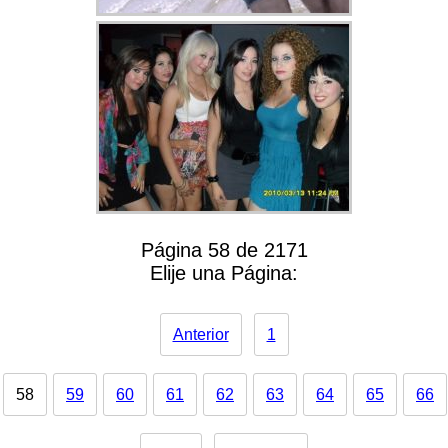
Página 58 de 2171
Elije una Página:
Anterior
1
58
59
60
61
62
63
64
65
66