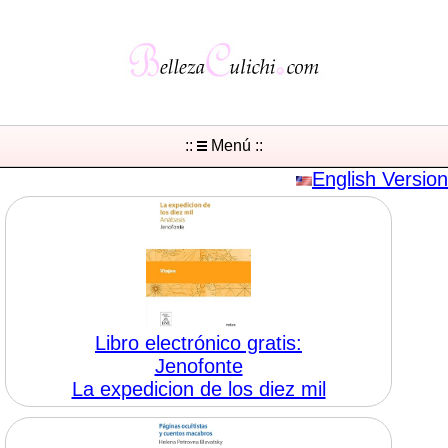
::
Menú ::
English Version
Libro electrónico gratis:
Jenofonte
La expedicion de los diez mil