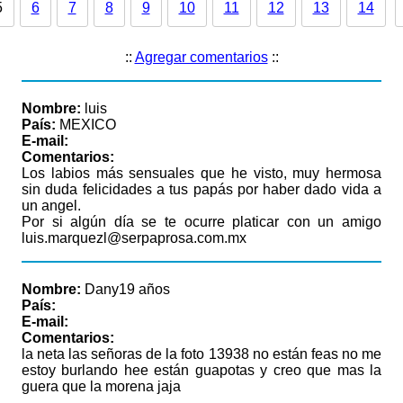
5
6
7
8
9
10
11
12
13
14
::
Agregar comentarios
::
Nombre:
luis
País:
MEXICO
E-mail:
Comentarios:
Los labios más sensuales que he visto, muy hermosa
sin duda felicidades a tus papás por haber dado vida a
un angel.
Por si algún día se te ocurre platicar con un amigo
luis.marquezl@serpaprosa.com.mx
Nombre:
Dany19 años
País:
E-mail:
Comentarios:
la neta las señoras de la foto 13938 no están feas no me
estoy burlando hee están guapotas y creo que mas la
guera que la morena jaja