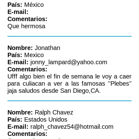
País:
México
E-mail:
Comentarios:
Que hermosa
Nombre:
Jonathan
País:
Mexico
E-mail:
jonny_lampard@yahoo.com
Comentarios:
Ufff algo bien el fin de semana le voy a caer
para culiacan a ver a las famosas ''Plebes''
jaja saludos desde San Diego,CA.
Nombre:
Ralph Chavez
País:
Estados Unidos
E-mail:
ralph_chavez54@hotmail.com
Comentarios: