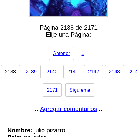
Página 2138 de 2171
Elije una Página:
Anterior
1
2138
2139
2140
2141
2142
2143
21
2171
Siguiente
::
Agregar comentarios
::
Nombre:
julio pizarro