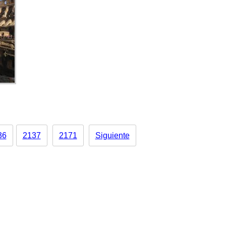
36
2137
2171
Siguiente