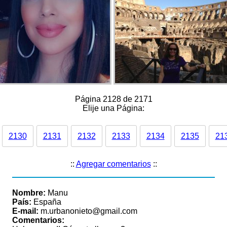
Página 2128 de 2171
Elije una Página:
2130
2131
2132
2133
2134
2135
21
::
Agregar comentarios
::
Nombre:
Manu
País:
España
E-mail:
m.urbanonieto@gmail.com
Comentarios: