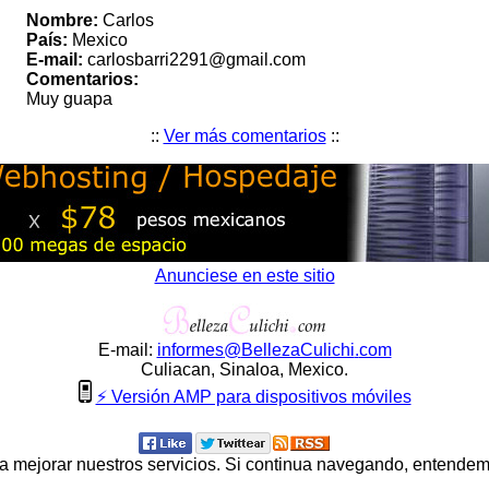
Nombre:
Carlos
País:
Mexico
E-mail:
carlosbarri2291@gmail.com
Comentarios:
Muy guapa
::
Ver más comentarios
::
Anunciese en este sitio
E-mail:
informes
@
BellezaCulichi
.
com
Culiacan, Sinaloa, Mexico.
⚡ Versión AMP para dispositivos móviles
ara mejorar nuestros servicios. Si continua navegando, entende