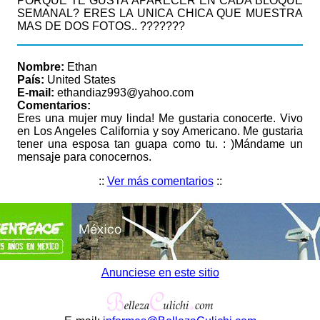
PORQUE TE GUSTA APARECER EN CADA BLOQUE
SEMANAL? ERES LA UNICA CHICA QUE MUESTRA
MAS DE DOS FOTOS.. ???????
Nombre:
Ethan
País:
United States
E-mail:
ethandiaz993@yahoo.com
Comentarios:
Eres una mujer muy linda! Me gustaria conocerte. Vivo
en Los Angeles California y soy Americano. Me gustaria
tener una esposa tan guapa como tu. : )Mándame un
mensaje para conocernos.
::
Ver más comentarios
::
Anunciese en este sitio