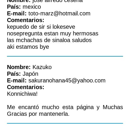
Nombre:
jose alfredo ceseña
País:
mexico
E-mail:
toto-marz@hotmail.com
Comentarios:
kepuedo de sir si lokeseve
nosepregunta estan muy hermosas
las mchachas de sinaloa saludos
aki estamos bye
Nombre:
Kazuko
País:
Japón
E-mail:
sakuranohana45@yahoo.com
Comentarios:
Konnichiwa!
Me encantó mucho esta página y Muchas
Gracias por mantenerla.