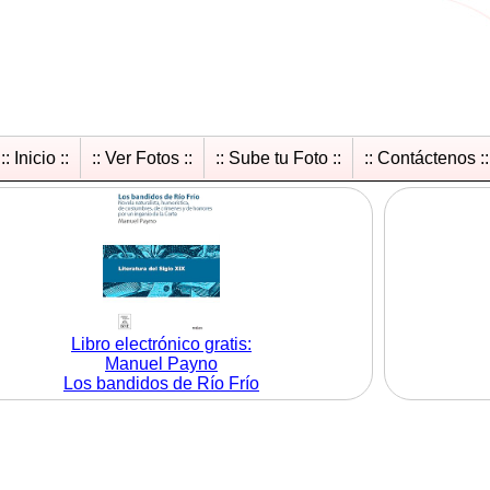
:: Inicio ::
:: Ver Fotos ::
:: Sube tu Foto ::
:: Contáctenos ::
Libro electrónico gratis:
Manuel Payno
Los bandidos de Río Frío