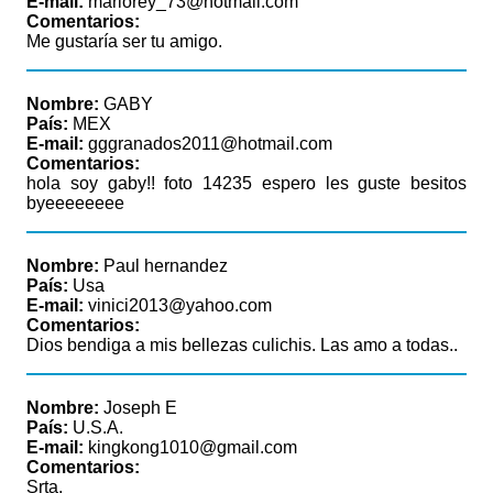
E-mail:
mariorey_73@hotmail.com
Comentarios:
Me gustaría ser tu amigo.
Nombre:
GABY
País:
MEX
E-mail:
gggranados2011@hotmail.com
Comentarios:
hola soy gaby!! foto 14235 espero les guste besitos
byeeeeeeee
Nombre:
Paul hernandez
País:
Usa
E-mail:
vinici2013@yahoo.com
Comentarios:
Dios bendiga a mis bellezas culichis. Las amo a todas..
Nombre:
Joseph E
País:
U.S.A.
E-mail:
kingkong1010@gmail.com
Comentarios:
Srta,