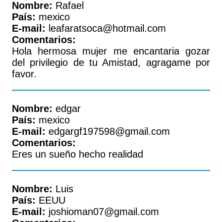
Nombre:
Rafael
País:
mexico
E-mail:
leafaratsoca@hotmail.com
Comentarios:
Hola hermosa mujer me encantaria gozar
del privilegio de tu Amistad, agragame por
favor.
Nombre:
edgar
País:
mexico
E-mail:
edgargf197598@gmail.com
Comentarios:
Eres un sueño hecho realidad
Nombre:
Luis
País:
EEUU
E-mail:
joshioman07@gmail.com