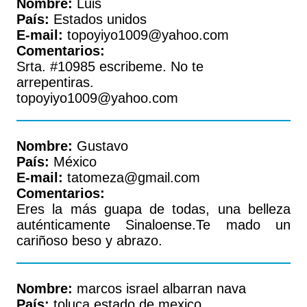
Nombre:
Luis
País:
Estados unidos
E-mail:
topoyiyo1009@yahoo.com
Comentarios:
Srta. #10985 escribeme. No te
arrepentiras.
topoyiyo1009@yahoo.com
Nombre:
Gustavo
País:
México
E-mail:
tatomeza@gmail.com
Comentarios:
Eres la más guapa de todas, una belleza
auténticamente Sinaloense.Te mado un
cariñoso beso y abrazo.
Nombre:
marcos israel albarran nava
País:
toluca estado de mexico