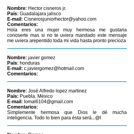
Nombre:
Hector cisneros jr.
País:
Guadalajara jalisco
E-mail:
Cisnerosjuniorhector@yahoo.com
Comentarios:
Hola eres una mujer muy hermosa me gustaria
conoserte mas si no te uviera mandado este mensaje
me uviera arepentido toda mi vida hasta pronto precioza
Nombre:
javier gomez
País:
honduras
E-mail:
c.javiergomez@hotmail.com
Comentarios:
Nombre:
José Alfredo lopez martinez
País:
Puebla. México
E-mail:
lomal6104@gmail.com
Comentarios:
Simplemente hermosa que Dios le dé mucha
inteligencia. Todo lo bien para ésta será...@l