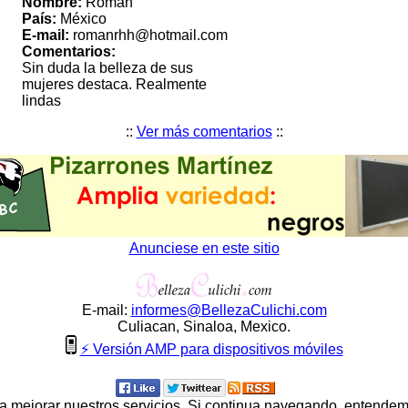
Nombre:
Roman
País:
México
E-mail:
romanrhh@hotmail.com
Comentarios:
Sin duda la belleza de sus
mujeres destaca. Realmente
lindas
::
Ver más comentarios
::
Anunciese en este sitio
E-mail:
informes
@
BellezaCulichi
.
com
Culiacan, Sinaloa, Mexico.
⚡ Versión AMP para dispositivos móviles
ara mejorar nuestros servicios. Si continua navegando, entende