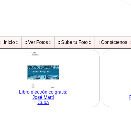
:: Inicio ::
:: Ver Fotos ::
:: Sube tu Foto ::
:: Contáctenos ::
Libro electrónico gratis:
José Martí
Cuba