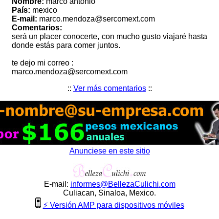
Nombre:
marco antonio
País:
mexico
E-mail:
marco.mendoza@sercomext.com
Comentarios:
será un placer conocerte, con mucho gusto viajaré hasta
donde estás para comer juntos.
te dejo mi correo :
marco.mendoza@sercomext.com
::
Ver más comentarios
::
Anunciese en este sitio
E-mail:
informes
@
BellezaCulichi
.
com
Culiacan, Sinaloa, Mexico.
⚡ Versión AMP para dispositivos móviles