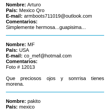
Nombre:
Arturo
País:
Mexico Qro
E-mail:
armboots711019@outlook.com
Comentarios:
Simplemente hermosa...guapisima...
Nombre:
MF
País:
USA
E-mail:
co_mef@hotmail.com
Comentarios:
Foto # 12013
Que preciosos ojos y sonrrisa tienes
morena.
Nombre:
pakito
País:
mexico