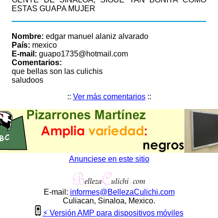
ESTAS GUAPA MUJER
Nombre:
edgar manuel alaniz alvarado
País:
mexico
E-mail:
guapo1735@hotmail.com
Comentarios:
que bellas son las culichis
saludoos
::
Ver más comentarios
::
Anunciese en este sitio
E-mail:
informes
@
BellezaCulichi
.
com
Culiacan, Sinaloa, Mexico.
⚡ Versión AMP para dispositivos móviles