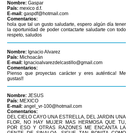
Nombre:
Gaspar
País:
mexico d.f.
E-mail:
gaspdf@hotmail.com
Comentarios:
hola que tal un gusto saludarte, espero algún día tener
la oportunidad de poder contactarte saludarte con todo
respeto, saludos
Nombre:
Ignacio Alvarez
País:
Michoacán
E-mail:
Ignacioalvarezdelcastillo@gmail.com
Comentarios:
Pienso que proyectas carácter y eres auténtica! Me
gustas!!
Nombre:
JESUS
País:
MEXICO
E-mail:
angel_vr-100@hotmail.com
Comentarios:
DEL CIELO CAYO UNA ESTRELLA, DEL JARDIN UNA
FLOR, NO HAY MUJER MAS HERMOSA QUE TU,
POR ESO Y OTRAS RAZONES ME ENCANTA LA
GENTE DE SINALOA, SIGUE TAN BONITA COMO