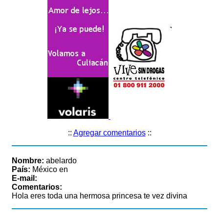
::
Agregar comentarios
::
Nombre:
abelardo
País:
México en
E-mail:
Comentarios:
Hola eres toda una hermosa princesa te vez divina