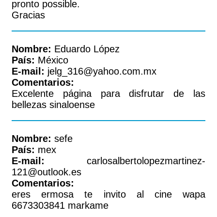
pronto possible.
Gracias
Nombre:
Eduardo López
País:
México
E-mail:
jelg_316@yahoo.com.mx
Comentarios:
Excelente página para disfrutar de las
bellezas sinaloense
Nombre:
sefe
País:
mex
E-mail:
carlosalbertolopezmartinez-
121@outlook.es
Comentarios:
eres ermosa te invito al cine wapa
6673303841 markame