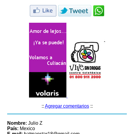
::
Agregar comentarios
::
Nombre:
Julio Z
País:
Mexico
E-mail:
batmanstar18@gmail.com