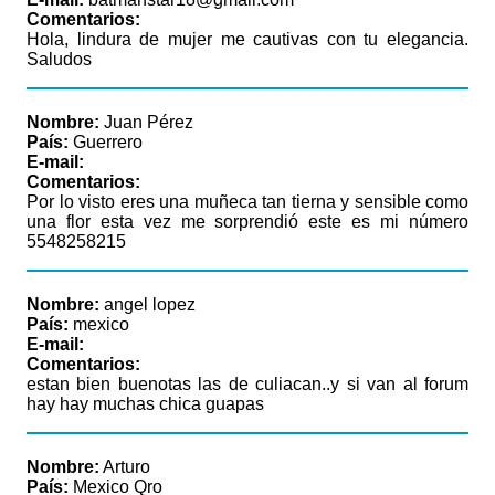
Comentarios:
Hola, lindura de mujer me cautivas con tu elegancia.
Saludos
Nombre:
Juan Pérez
País:
Guerrero
E-mail:
Comentarios:
Por lo visto eres una muñeca tan tierna y sensible como
una flor esta vez me sorprendió este es mi número
5548258215
Nombre:
angel lopez
País:
mexico
E-mail:
Comentarios:
estan bien buenotas las de culiacan..y si van al forum
hay hay muchas chica guapas
Nombre:
Arturo
País:
Mexico Qro