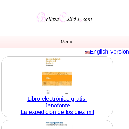
::
Menú ::
English Version
Libro electrónico gratis:
Jenofonte
La expedicion de los diez mil