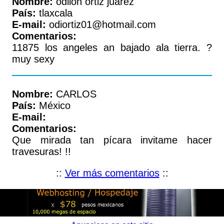
Nombre:
odilon ortiz juarez
País:
tlaxcala
E-mail:
odiortiz01@hotmail.com
Comentarios:
11875 los angeles an bajado ala tierra. ?
muy sexy
Nombre:
CARLOS
País:
México
E-mail:
Comentarios:
Que mirada tan pícara invitame hacer
travesuras! !!
::
Ver más comentarios
::