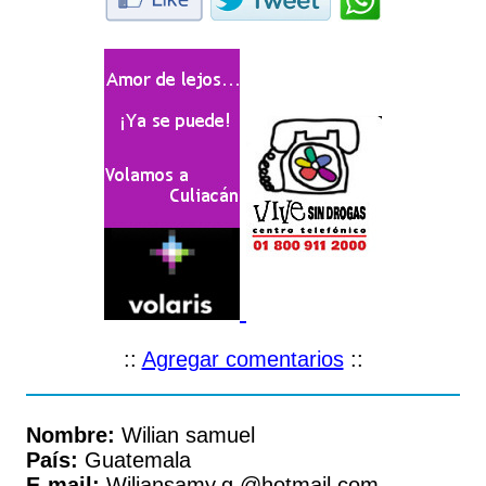
::
Agregar comentarios
::
Nombre:
Wilian samuel
País:
Guatemala
E-mail:
Wiliansamy.g.@hotmail.com