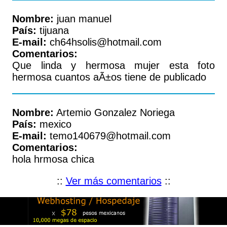
Nombre:
juan manuel
País:
tijuana
E-mail:
ch64hsolis@hotmail.com
Comentarios:
Que linda y hermosa mujer esta foto
hermosa cuantos aÃ±os tiene de publicado
Nombre:
Artemio Gonzalez Noriega
País:
mexico
E-mail:
temo140679@hotmail.com
Comentarios:
hola hrmosa chica
::
Ver más comentarios
::