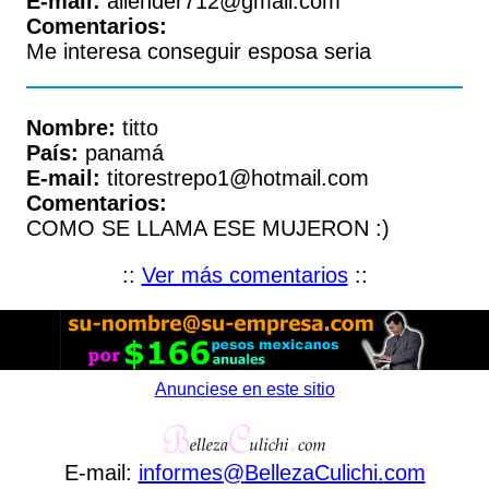
E-mail:
allender712@gmail.com
Comentarios:
Me interesa conseguir esposa seria
Nombre:
titto
País:
panamá
E-mail:
titorestrepo1@hotmail.com
Comentarios:
COMO SE LLAMA ESE MUJERON :)
::
Ver más comentarios
::
Anunciese en este sitio
E-mail:
informes
@
BellezaCulichi
.
com