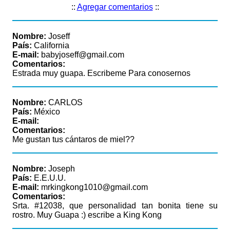
::
Agregar comentarios
::
Nombre:
Joseff
País:
California
E-mail:
babyjoseff@gmail.com
Comentarios:
Estrada muy guapa. Escribeme Para conosernos
Nombre:
CARLOS
País:
México
E-mail:
Comentarios:
Me gustan tus cántaros de miel??
Nombre:
Joseph
País:
E.E.U.U.
E-mail:
mrkingkong1010@gmail.com
Comentarios:
Srta. #12038, que personalidad tan bonita tiene su
rostro. Muy Guapa :) escribe a King Kong