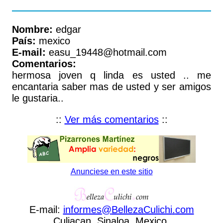
Nombre:
edgar
País:
mexico
E-mail:
easu_19448@hotmail.com
Comentarios:
hermosa joven q linda es usted .. me
encantaria saber mas de usted y ser amigos
le gustaria..
::
Ver más comentarios
::
Anunciese en este sitio
E-mail:
informes
@
BellezaCulichi
.
com
Culiacan, Sinaloa, Mexico.