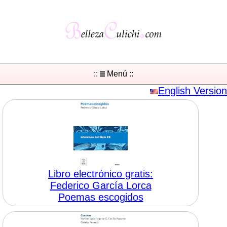
::
Menú ::
English Version
Libro electrónico gratis:
Federico García Lorca
Poemas escogidos