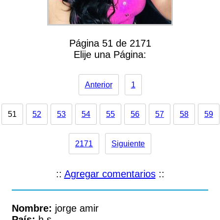
Página 51 de 2171
Elije una Página:
Anterior
1
51
52
53
54
55
56
57
58
59
2171
Siguiente
::
Agregar comentarios
::
Nombre:
jorge amir
País:
h,s