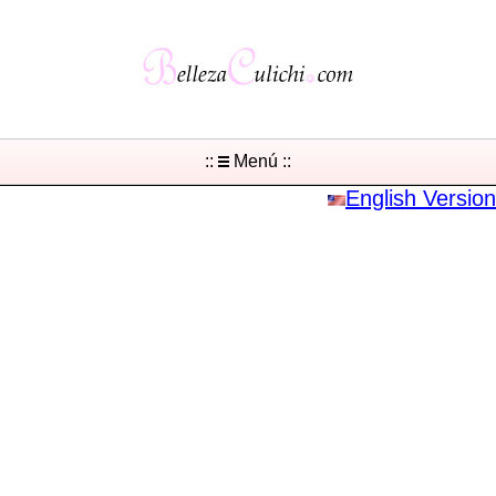
::
Menú ::
English Version