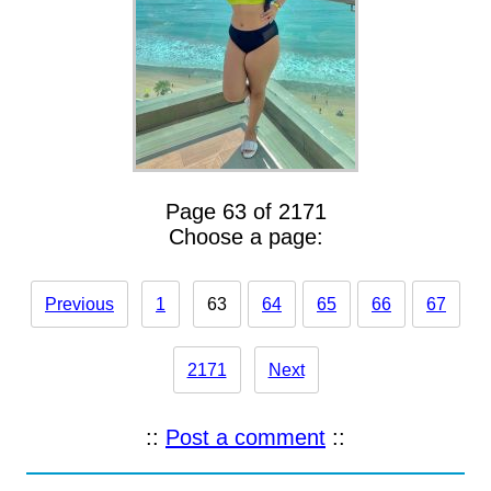
Page 63 of 2171
Choose a page:
Previous
1
63
64
65
66
67
2171
Next
::
Post a comment
::