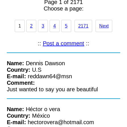
Page 1 of 2171
Choose a page:
1
2
3
4
5
2171
Next
::
Post a comment
::
Name:
Dennis Dawson
Country:
U.S
E-mail:
reddawn64@msn
Comment:
Just wanted to say you are beautiful
Name:
Héctor o vera
Country:
México
E-mail:
hectorovera@hotmail.com