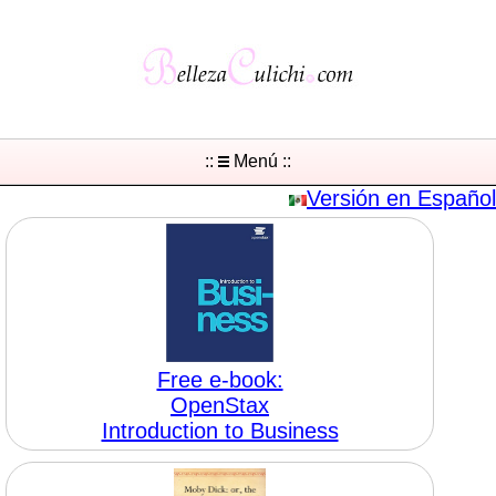
::
Menú ::
Versión en Español
Free e-book:
OpenStax
Introduction to Business