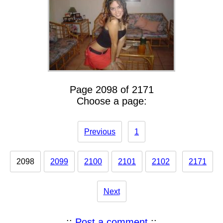
Page 2098 of 2171
Choose a page:
Previous
1
2098
2099
2100
2101
2102
2171
Next
::
Post a comment
::