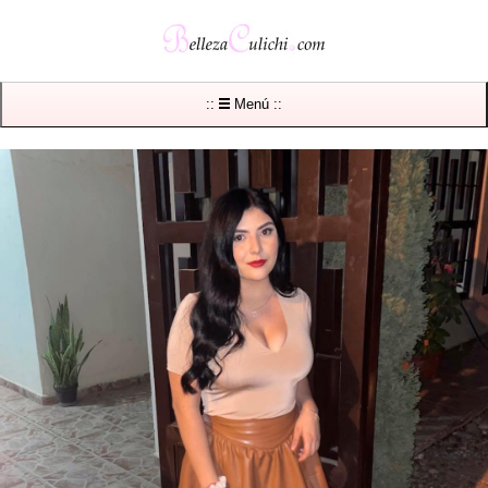
::
Menú ::