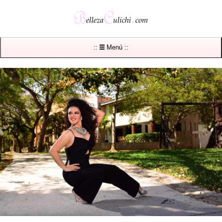
::
Menú ::