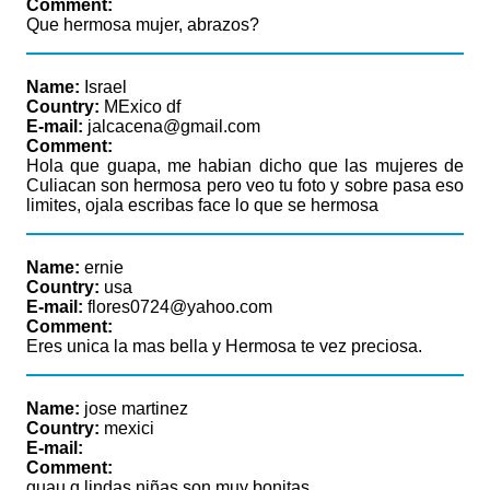
Comment:
Que hermosa mujer, abrazos?
Name:
Israel
Country:
MExico df
E-mail:
jalcacena@gmail.com
Comment:
Hola que guapa, me habian dicho que las mujeres de
Culiacan son hermosa pero veo tu foto y sobre pasa eso
limites, ojala escribas face lo que se hermosa
Name:
ernie
Country:
usa
E-mail:
flores0724@yahoo.com
Comment:
Eres unica la mas bella y Hermosa te vez preciosa.
Name:
jose martinez
Country:
mexici
E-mail:
Comment:
guau q lindas niñas son muy bonitas