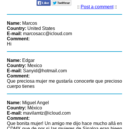
::
Post a comment
::
Name:
Marcos
Country:
United States
E-mail:
marcosacc@icloud.com
Comment:
Hi
Name:
Edgar
Country:
Mexico
E-mail:
Sanyid@hotmail.com
Comment:
Que preciosa mujer me gustaría conocerte que precioso
cuerpo tienes
Name:
Miguel Angel
Country:
México
E-mail:
mavilamtz@icloud.com
Comment:
Que bonita mujer! Un amigo me dijo hace mucho allá en
CDMX que de por si las mujeres de Sinaloa eran bieen