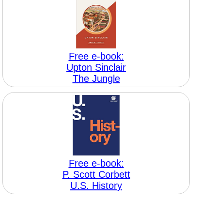
Free e-book:
Upton Sinclair
The Jungle
Free e-book:
P. Scott Corbett
U.S. History