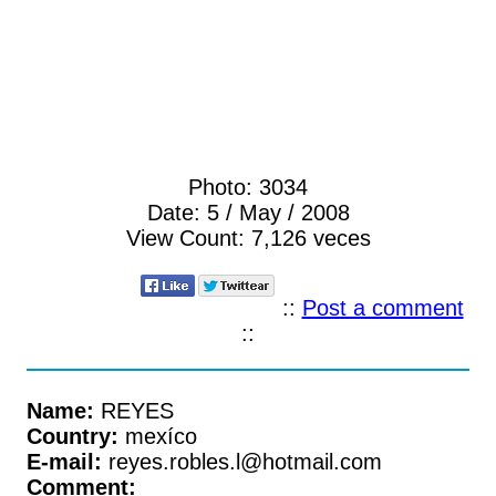
Photo:
3034
Date:
5 / May / 2008
View Count:
7,126 veces
::
Post a comment
::
Name:
REYES
Country:
mexíco
E-mail:
reyes.robles.l@hotmail.com
Comment: