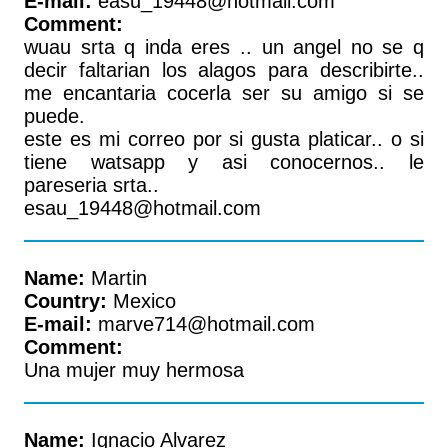
E-mail:
easu_19448@hotmail.com
Comment:
wuau srta q inda eres .. un angel no se q
decir faltarian los alagos para describirte..
me encantaria cocerla ser su amigo si se
puede.
este es mi correo por si gusta platicar.. o si
tiene watsapp y asi conocernos.. le
pareseria srta..
esau_19448@hotmail.com
Name:
Martin
Country:
Mexico
E-mail:
marve714@hotmail.com
Comment:
Una mujer muy hermosa
Name:
Ignacio Alvarez