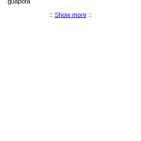
guapota
::
Show more
::