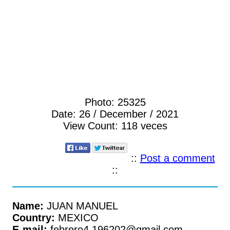
Photo:
25325
Date:
26 / December / 2021
View Count:
118 veces
::
Post a comment
::
Name:
JUAN MANUEL
Country:
MEXICO
E-mail:
febrero4.196202@gmail.com